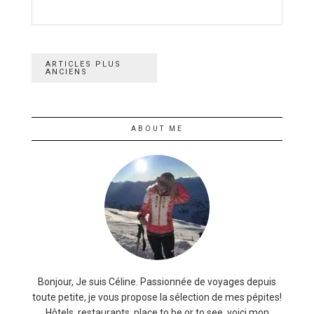
Navigation
ARTICLES PLUS
ANCIENS
des
articles
ABOUT ME
Bonjour, Je suis Céline. Passionnée de voyages depuis
toute petite, je vous propose la sélection de mes pépites!
Hôtels, restaurants, place to be or to see, voici mon