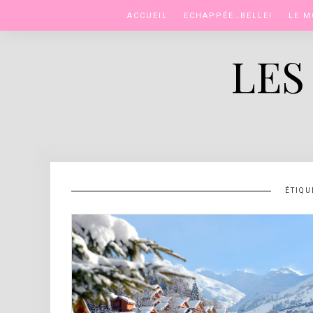
Skip
ACCUEIL
ECHAPPÉE…BELLE!
LE M
to
content
LES
ÉTIQU