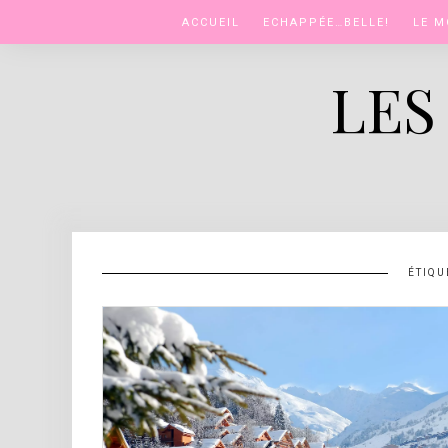
Skip
ACCUEIL
ECHAPPÉE…BELLE!
LE M
to
content
LES
ÉTIQU