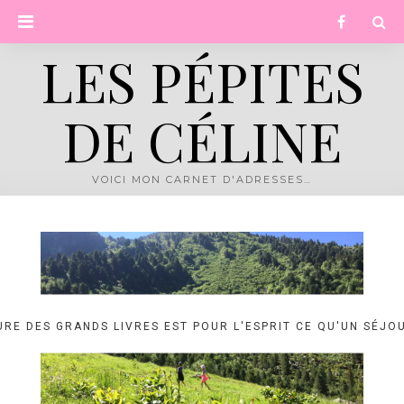
Skip
PRIMARY
Facebook
to
content
MENU
LES PÉPITES
DE CÉLINE
VOICI MON CARNET D'ADRESSES…
URE DES GRANDS LIVRES EST POUR L'ESPRIT CE QU'UN SÉJO