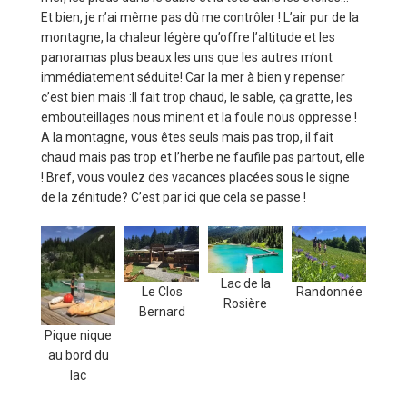
Et bien, je n’ai même pas dû me contrôler ! L’air pur de la
montagne, la chaleur légère qu’offre l’altitude et les
panoramas plus beaux les uns que les autres m’ont
immédiatement séduite! Car la mer à bien y repenser
c’est bien mais :Il fait trop chaud, le sable, ça gratte, les
embouteillages nous minent et la foule nous oppresse !
A la montagne, vous êtes seuls mais pas trop, il fait
chaud mais pas trop et l’herbe ne faufile pas partout, elle
! Bref, vous voulez des vacances placées sous le signe
de la zénitude? C’est par ici que cela se passe !
Lac de la
Le Clos
Randonnée
Rosière
Bernard
Pique nique
au bord du
lac