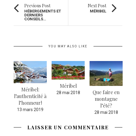
Previous Post
Next Post
HÉBERGEMENTS ET
MÉRIBEL
DERNIERS
CONSEILS…
YOU MAY ALSO LIKE
Méribel
Méribel:
ents
Que faire en
Le
28 mai 2018
l’authenticité à
ers
montagne
re
l’honneur!
s…
l’été?
13 mars 2019
18
28 mai 2018
2
LAISSER UN COMMENTAIRE