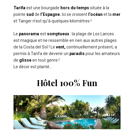
Tarifa
est une bourgade
hors du temps
située à la
pointe
sud
de
l’Espagne.
Ici se croisent
l’océan
et la
mer
et Tanger n’est qu’à quelques kilomètres !
Le
panorama
est
somptueux
: la plage de Los Lances
est magique et ne ressemble en rien aux autres plages
de la Costa del Sol ! Le
vent,
continuellement présent, a
permis à Tarifa de devenir un
paradis
pour les amateurs
de
glisse
en tout genre !
Le décor est planté…
Hôtel 100% Fun