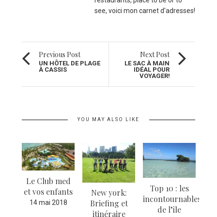
restaurants, place to be or to
see, voici mon carnet d'adresses!
Previous Post
Next Post
UN HÔTEL DE PLAGE
LE SAC À MAIN
À CASSIS
IDÉAL POUR
VOYAGER!
YOU MAY ALSO LIKE
Le Club med
Top 10 : les
et vos enfants
New york:
ed,
incontournables
Briefing et
hé
14 mai 2018
te
de l’île
itinéraire
aut
s en