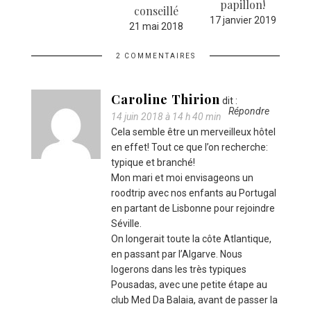
papillon!
conseillé
Sa
»
17 janvier 2019
21 mai 2018
23 
18
2 COMMENTAIRES
Caroline Thirion
dit :
Répondre
14 juin 2018 à 14 h 40 min
Cela semble être un merveilleux hôtel
en effet! Tout ce que l’on recherche:
typique et branché!
Mon mari et moi envisageons un
roodtrip avec nos enfants au Portugal
en partant de Lisbonne pour rejoindre
Séville.
On longerait toute la côte Atlantique,
en passant par l’Algarve. Nous
logerons dans les très typiques
Pousadas, avec une petite étape au
club Med Da Balaia, avant de passer la